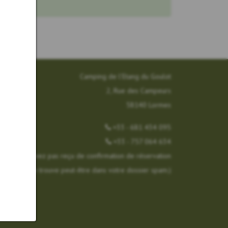
Camping de l’Etang du Goulot
2, Rue des Campeurs
58140 Lormes
+33 - 681 434 095
+33 - 757 064 634
com
(Vous n'avez pas reçu de confirmation de réservation
? Elle se trouve peut-être dans votre dossier spam.)