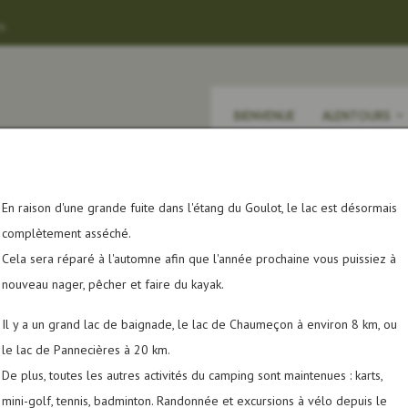
m
BIENVENUE
ALENTOURS
En raison d'une grande fuite dans l'étang du Goulot, le lac est désormais
complètement asséché.
dapté aux tentes, caravanes et campings-cars.
Cela sera réparé à l'automne afin que l'année prochaine vous puissiez à
nouveau nager, pêcher et faire du kayak.
ment, veuillez visiter cette page de réservation
.
Il y a un grand lac de baignade, le lac de Chaumeçon à environ 8 km, ou
le lac de Pannecières à 20 km.
De plus, toutes les autres activités du camping sont maintenues : karts,
mini-golf, tennis, badminton. Randonnée et excursions à vélo depuis le