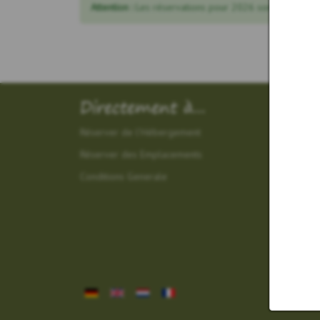
Attention :
Les réservations pour 2026 sont déjà poss
Directement à...
Réserver de l'Hébergement
Réserver des Emplacements
Conditions Generale